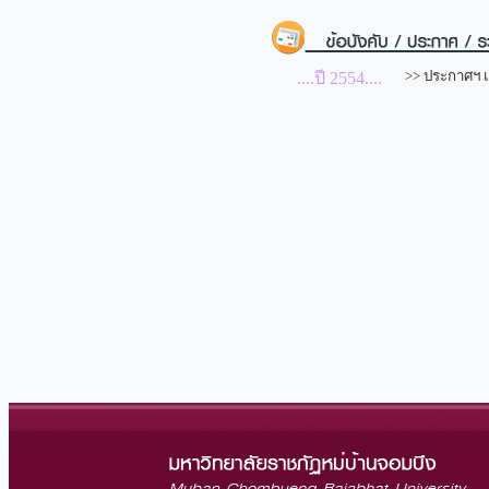
>> ประกาศฯ เ
....ปี 2554....